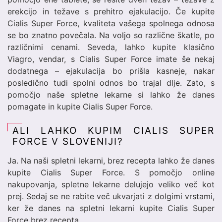
erekcijo in težave s prehitro ejakulacijo. Če kupite
Cialis Super Force, kvaliteta vašega spolnega odnosa
se bo znatno povečala. Na voljo so različne škatle, po
različnimi cenami. Seveda, lahko kupite klasično
Viagro, vendar, s Cialis Super Force imate še nekaj
dodatnega – ejakulacija bo prišla kasneje, nakar
posledično tudi spolni odnos bo trajal dlje. Zato, s
pomočjo naše spletne lekarne si lahko že danes
pomagate in kupite Cialis Super Force.
ALI LAHKO KUPIM CIALIS SUPER
FORCE V SLOVENIJI?
Ja. Na naši spletni lekarni, brez recepta lahko že danes
kupite Cialis Super Force. S pomočjo online
nakupovanja, spletne lekarne delujejo veliko več kot
prej. Sedaj se ne rabite več ukvarjati z dolgimi vrstami,
ker že danes na spletni lekarni kupite Cialis Super
Force brez recepta.