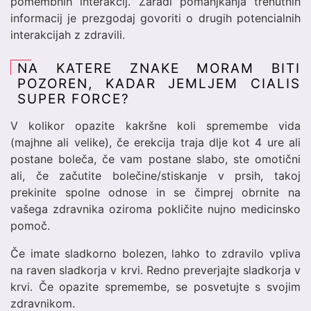
pomembnih interakcij. Zaradi pomanjkanja trenutnih
informacij je prezgodaj govoriti o drugih potencialnih
interakcijah z zdravili.
NA KATERE ZNAKE MORAM BITI
POZOREN, KADAR JEMLJEM CIALIS
SUPER FORCE?
V kolikor opazite kakršne koli spremembe vida
(majhne ali velike), če erekcija traja dlje kot 4 ure ali
postane boleča, če vam postane slabo, ste omotični
ali, če začutite bolečine/stiskanje v prsih, takoj
prekinite spolne odnose in se čimprej obrnite na
vašega zdravnika oziroma pokličite nujno medicinsko
pomoč.
Če imate sladkorno bolezen, lahko to zdravilo vpliva
na raven sladkorja v krvi. Redno preverjajte sladkorja v
krvi. Če opazite spremembe, se posvetujte s svojim
zdravnikom.