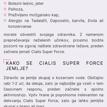
Bolezni ledvic, jeter
Psihoza,
Preživljeno možgansko kap,
Alergijo na Tadalafil, Dapoxetin, barvila, živila ali
konzervanse
morate obvestiti svojega zdravnika. Z namenom
preprečevanja neželenih učinkov, prosimo bodite
pozorni na zgoraj naštete zdravstvene težave, preden
začnete jemati Cialis Super Force.
KAKO SE CIALIS SUPER FORCE
JEMLJE?
Zdravilo se jemlje skupaj s kozarcem vode. Običajno
rabi 1-2 uri, da deluje, zato je najboljše ga vzeti v tem
časovnem rasponu, preden začnete s spolno
aktivnostvjo. Vpliv hrane je popolnoma irelevanten na
delovanju Cialis Super Force, zato ga lahko jemljite
skupaj s hrano ali brez.