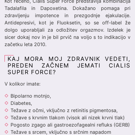
Kot rečeno, Cialis Super Force predstavlja kombinacija
Tadalafila in Dapoxetina. Dokažano pomaga pri
zdravljenju impotence in prezgodnje ejakulacije.
Antidepresivi, kot je Fluoksetin, so se off-label že
dolgo uporabljali za odložitev orgazmov. Izdelek je
sicer dokaj nov in je bil prvič na voljo s to indikacijo v
začetku leta 2010.
KAJ MORA MOJ ZDRAVNIK VEDETI,
PREDEN ZAČNEM JEMATI CIALIS
SUPER FORCE?
V kolikor imate:
Bipolarno motnjo,
Diabetes,
Težave z očmi, vključno z retinitis pigmentosa,
Težave s krvnim tlakom (visok ali nizek krvni tlak)
Pogosto zgago ali gastroezofagealni refluks (GERB)
Težave s srcem, vključno s srčnim napadom