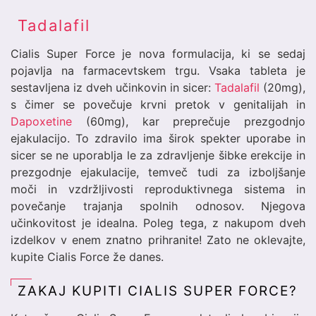
Tadalafil
Cialis Super Force je nova formulacija, ki se sedaj
pojavlja na farmacevtskem trgu. Vsaka tableta je
sestavljena iz dveh učinkovin in sicer:
Tadalafil
(20mg),
s čimer se povečuje krvni pretok v genitalijah in
Dapoxetine
(60mg), kar preprečuje prezgodnjo
ejakulacijo. To zdravilo ima širok spekter uporabe in
sicer se ne uporablja le za zdravljenje šibke erekcije in
prezgodnje ejakulacije, temveč tudi za izboljšanje
moči in vzdržljivosti reproduktivnega sistema in
povečanje trajanja spolnih odnosov. Njegova
učinkovitost je idealna. Poleg tega, z nakupom dveh
izdelkov v enem znatno prihranite! Zato ne oklevajte,
kupite Cialis Force že danes.
ZAKAJ KUPITI CIALIS SUPER FORCE?