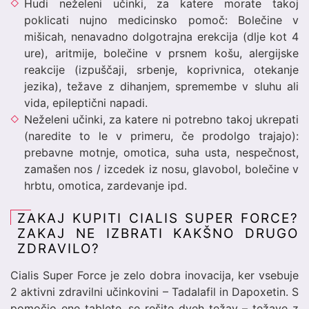
Hudi neželeni učinki, za katere morate takoj
poklicati nujno medicinsko pomoč: Bolečine v
mišicah, nenavadno dolgotrajna erekcija (dlje kot 4
ure), aritmije, bolečine v prsnem košu, alergijske
reakcije (izpuščaji, srbenje, koprivnica, otekanje
jezika), težave z dihanjem, spremembe v sluhu ali
vida, epileptični napadi.
Neželeni učinki, za katere ni potrebno takoj ukrepati
(naredite to le v primeru, če prodolgo trajajo):
prebavne motnje, omotica, suha usta, nespečnost,
zamašen nos / izcedek iz nosu, glavobol, bolečine v
hrbtu, omotica, zardevanje ipd.
ZAKAJ KUPITI CIALIS SUPER FORCE?
ZAKAJ NE IZBRATI KAKŠNO DRUGO
ZDRAVILO?
Cialis Super Force je zelo dobra inovacija, ker vsebuje
2 aktivni zdravilni učinkovini – Tadalafil in Dapoxetin. S
pomočjo ene tablete, se rešite dveh težav – težave z