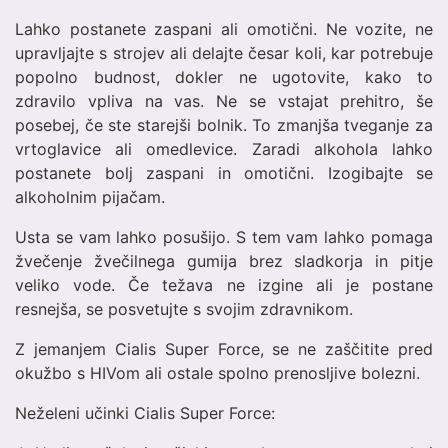
Lahko postanete zaspani ali omotični. Ne vozite, ne
upravljajte s strojev ali delajte česar koli, kar potrebuje
popolno budnost, dokler ne ugotovite, kako to
zdravilo vpliva na vas. Ne se vstajat prehitro, še
posebej, če ste starejši bolnik. To zmanjša tveganje za
vrtoglavice ali omedlevice. Zaradi alkohola lahko
postanete bolj zaspani in omotični. Izogibajte se
alkoholnim pijačam.
Usta se vam lahko posušijo. S tem vam lahko pomaga
žvečenje žvečilnega gumija brez sladkorja in pitje
veliko vode. Če težava ne izgine ali je postane
resnejša, se posvetujte s svojim zdravnikom.
Z jemanjem Cialis Super Force, se ne zaščitite pred
okužbo s HIVom ali ostale spolno prenosljive bolezni.
Neželeni učinki Cialis Super Force: