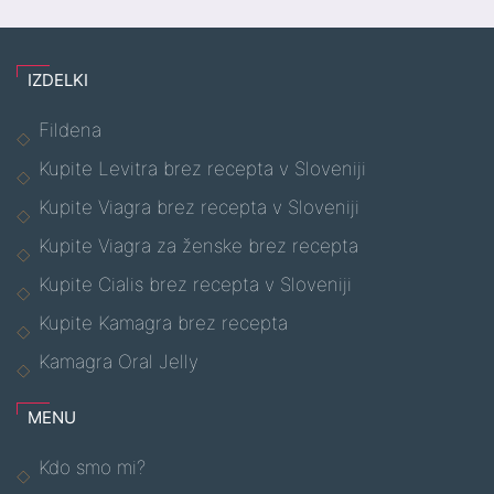
IZDELKI
Fildena
Kupite Levitra brez recepta v Sloveniji
Kupite Viagra brez recepta v Sloveniji
Kupite Viagra za ženske brez recepta
Kupite Cialis brez recepta v Sloveniji
Kupite Kamagra brez recepta
Kamagra Oral Jelly
MENU
Kdo smo mi?