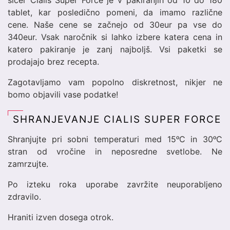
sicer Cialis Super Force je v pakiranjih od 10 do 180
tablet, kar posledično pomeni, da imamo različne
cene. Naše cene se začnejo od 30eur pa vse do
340eur. Vsak naročnik si lahko izbere katera cena in
katero pakiranje je zanj najboljš. Vsi paketki se
prodajajo brez recepta.
Zagotavljamo vam popolno diskretnost, nikjer ne
bomo objavili vase podatke!
SHRANJEVANJE CIALIS SUPER FORCE
Shranjujte pri sobni temperaturi med 15ᵒC in 30ᵒC
stran od vročine in neposredne svetlobe. Ne
zamrzujte.
Po izteku roka uporabe zavržite neuporabljeno
zdravilo.
Hraniti izven dosega otrok.