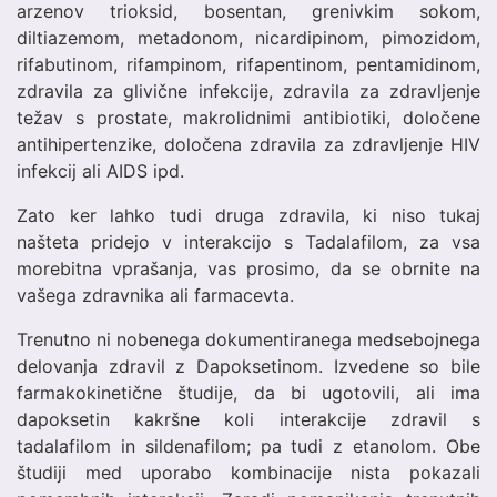
arzenov trioksid, bosentan, grenivkim sokom,
diltiazemom, metadonom, nicardipinom, pimozidom,
rifabutinom, rifampinom, rifapentinom, pentamidinom,
zdravila za glivične infekcije, zdravila za zdravljenje
težav s prostate, makrolidnimi antibiotiki, določene
antihipertenzike, določena zdravila za zdravljenje HIV
infekcij ali AIDS ipd.
Zato ker lahko tudi druga zdravila, ki niso tukaj
našteta pridejo v interakcijo s Tadalafilom, za vsa
morebitna vprašanja, vas prosimo, da se obrnite na
vašega zdravnika ali farmacevta.
Trenutno ni nobenega dokumentiranega medsebojnega
delovanja zdravil z Dapoksetinom. Izvedene so bile
farmakokinetične študije, da bi ugotovili, ali ima
dapoksetin kakršne koli interakcije zdravil s
tadalafilom in sildenafilom; pa tudi z etanolom. Obe
študiji med uporabo kombinacije nista pokazali