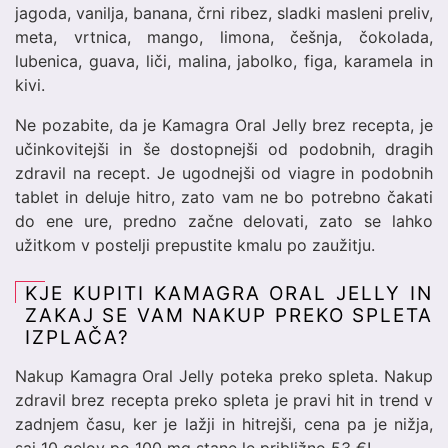
jagoda, vanilja, banana, črni ribez, sladki masleni preliv,
meta, vrtnica, mango, limona, češnja, čokolada,
lubenica, guava, liči, malina, jabolko, figa, karamela in
kivi.
Ne pozabite, da je Kamagra Oral Jelly brez recepta, je
učinkovitejši in še dostopnejši od podobnih, dragih
zdravil na recept. Je ugodnejši od viagre in podobnih
tablet in deluje hitro, zato vam ne bo potrebno čakati
do ene ure, predno začne delovati, zato se lahko
užitkom v postelji prepustite kmalu po zaužitju.
KJE KUPITI KAMAGRA ORAL JELLY IN
ZAKAJ SE VAM NAKUP PREKO SPLETA
IZPLAČA?
Nakup Kamagra Oral Jelly poteka preko spleta. Nakup
zdravil brez recepta preko spleta je pravi hit in trend v
zadnjem času, ker je lažji in hitrejši, cena pa je nižja,