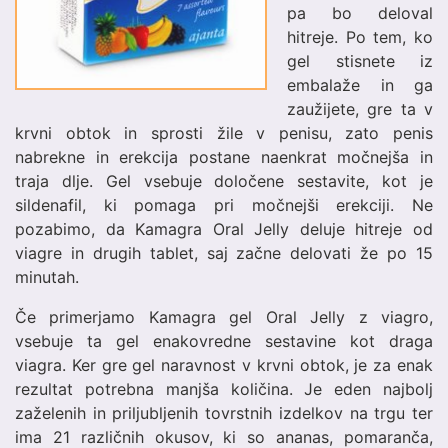
pa bo deloval
hitreje. Po tem, ko
gel stisnete iz
embalaže in ga
zaužijete, gre ta v
krvni obtok in sprosti žile v penisu, zato penis
nabrekne in erekcija postane naenkrat močnejša in
traja dlje. Gel vsebuje določene sestavite, kot je
sildenafil, ki pomaga pri močnejši erekciji. Ne
pozabimo, da Kamagra Oral Jelly deluje hitreje od
viagre in drugih tablet, saj začne delovati že po 15
minutah.
Če primerjamo Kamagra gel Oral Jelly z viagro,
vsebuje ta gel enakovredne sestavine kot draga
viagra. Ker gre gel naravnost v krvni obtok, je za enak
rezultat potrebna manjša količina. Je eden najbolj
zaželenih in priljubljenih tovrstnih izdelkov na trgu ter
ima 21 različnih okusov, ki so ananas, pomaranča,