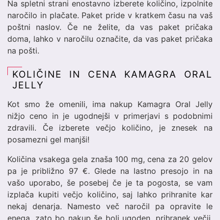
Na spletni strani enostavno izberete količino, izpolnite
naročilo in plačate. Paket pride v kratkem času na vaš
poštni naslov. Če ne želite, da vas paket pričaka
doma, lahko v naročilu označite, da vas paket pričaka
na pošti.
KOLIČINE IN CENA KAMAGRA ORAL
JELLY
Kot smo že omenili, ima nakup Kamagra Oral Jelly
nižjo ceno in je ugodnejši v primerjavi s podobnimi
zdravili. Če izberete večjo količino, je znesek na
posamezni gel manjši!
Količina vsakega gela znaša 100 mg, cena za 20 gelov
pa je približno 97 €. Glede na lastno presojo in na
vašo uporabo, še posebej če je ta pogosta, se vam
izplača kupiti večjo količino, saj lahko prihranite kar
nekaj denarja. Namesto več naročil pa opravite le
enega, zato bo nakup še bolj ugoden, prihranek večji,