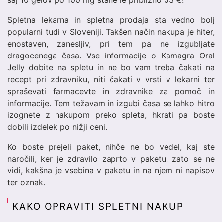
saj 10 gelov po 100 mg stane le približno 53 €!
Spletna lekarna in spletna prodaja sta vedno bolj
popularni tudi v Sloveniji. Takšen način nakupa je hiter,
enostaven, zanesljiv, pri tem pa ne izgubljate
dragocenega časa. Vse informacije o Kamagra Oral
Jelly dobite na spletu in ne bo vam treba čakati na
recept pri zdravniku, niti čakati v vrsti v lekarni ter
spraševati farmacevte in zdravnike za pomoč in
informacije. Tem težavam in izgubi časa se lahko hitro
izognete z nakupom preko spleta, hkrati pa boste
dobili izdelek po nižji ceni.
Ko boste prejeli paket, nihče ne bo vedel, kaj ste
naročili, ker je zdravilo zaprto v paketu, zato se ne
vidi, kakšna je vsebina v paketu in na njem ni napisov
ter oznak.
KAKO OPRAVITI SPLETNI NAKUP