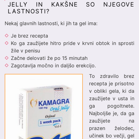
JELLY IN KAKŠNE SO NJEGOVE
LASTNOSTI?
Nekaj glavnih lastnosti, ki jih ta gel ima:
Je brez recepta
Ko ga zaužijete hitro pride v krvni obtok in sprosti
žile v penisu
Začne delovati že po 15 minutah
Zagotavlja močno in daljšo erekcijo.
To zdravilo brez
recepta je prisotno
v obliki gela, ki da
zaužijete v usta in
ga pogoltnete.
Najboljše je, da ga
zaužijete na
prazen želodec,
učinek bo večji, gel