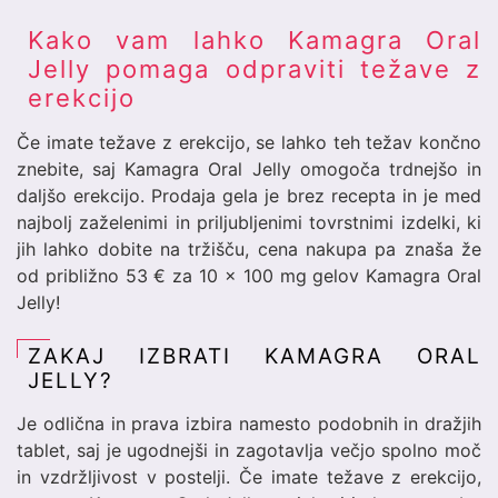
Kako vam lahko Kamagra Oral
Jelly pomaga odpraviti težave z
erekcijo
Če imate težave z erekcijo, se lahko teh težav končno
znebite, saj Kamagra Oral Jelly omogoča trdnejšo in
daljšo erekcijo. Prodaja gela je brez recepta in je med
najbolj zaželenimi in priljubljenimi tovrstnimi izdelki, ki
jih lahko dobite na tržišču, cena nakupa pa znaša že
od približno 53 € za 10 x 100 mg gelov Kamagra Oral
Jelly!
ZAKAJ IZBRATI KAMAGRA ORAL
JELLY?
Je odlična in prava izbira namesto podobnih in dražjih
tablet, saj je ugodnejši in zagotavlja večjo spolno moč
in vzdržljivost v postelji. Če imate težave z erekcijo,