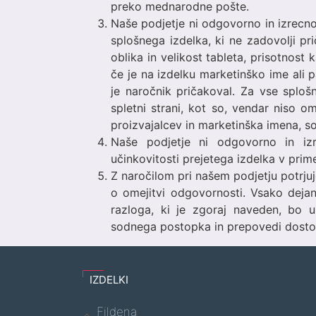
preko mednarodne pošte.
Naše podjetje ni odgovorno in izrecn
splošnega izdelka, ki ne zadovolji pri
oblika in velikost tableta, prisotnost
če je na izdelku marketinško ime ali pa
je naročnik pričakoval. Za vse sploš
spletni strani, kot so, vendar niso o
proizvajalcev in marketinška imena, 
Naše podjetje ni odgovorno in iz
učinkovitosti prejetega izdelka v prim
Z naročilom pri našem podjetju potrjujet
o omejitvi odgovornosti. Vsako deja
razloga, ki je zgoraj naveden, bo u
sodnega postopka in prepovedi dosto
IZDELKI
Fildena