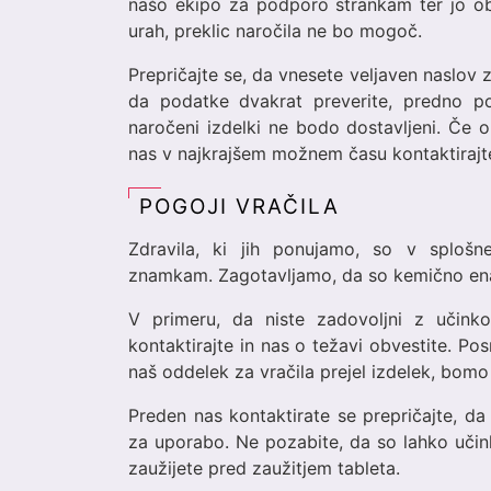
našo ekipo za podporo strankam ter jo obv
urah, preklic naročila ne bo mogoč.
Prepričajte se, da vnesete veljaven naslov 
da podatke dvakrat preverite, predno po
naročeni izdelki ne bodo dostavljeni. Če o
nas v najkrajšem možnem času kontaktirajte
POGOJI VRAČILA
Zdravila, ki jih ponujamo, so v sploš
znamkam. Zagotavljamo, da so kemično enak
V primeru, da niste zadovoljni z učink
kontaktirajte in nas o težavi obvestite. Po
naš oddelek za vračila prejel izdelek, bomo
Preden nas kontaktirate se prepričajte, da 
za uporabo. Ne pozabite, da so lahko učink
zaužijete pred zaužitjem tableta.