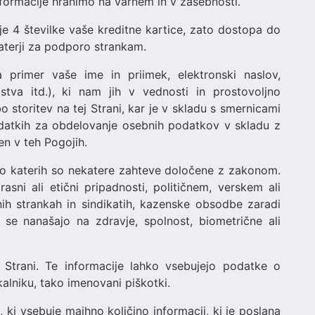
informacije hranimo na varnem in v zasebnosti.
e 4 številke vaše kreditne kartice, zato dostopa do
eraterji za podporo strankam.
primer vaše ime in priimek, elektronski naslov,
stva itd.), ki nam jih v vednosti in prostovoljno
storitev na tej Strani, kar je v skladu s smernicami
datkih za obdelovanje osebnih podatkov v skladu z
en v teh Pogojih.
vo katerih so nekatere zahteve določene z zakonom.
asni ali etični pripadnosti, političnem, verskem ali
nih strankah in sindikatih, kazenske obsodbe zaradi
i se nanašajo na zdravje, spolnost, biometrične ali
 Strani. Te informacije lahko vsebujejo podatke o
lniku, tako imenovani piškotki.
, ki vsebuje majhno količino informacij, ki je poslana