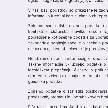
uglednih agencij, ki zagotavljajo, da vaše 
V naši bazi podatkov so prikazane le zadnj
informacij o kreditni kartici nimajo niti op
Zbiramo samo tiste osebne podatke (na 
kontaktno telefonsko številko, datum roj
posredujete kot osebne podatke za uporabo 
zakonodaje soglasje zadeve o osebnih po
namenom njihove obdelave, ki je predstavlj
Ne zbiramo nobenih informacij, za obdela
Takšne informacije vključujejo podatke o r
ideološkem prepričanju, članstvu v politič
storitve kaznivega dejanja ter podatki, k
genetske podatke.
Zbiramo podatke o statistiki obiskovanja
povezavah, prometu in uporabnikovem brska
Piškotek je besedilna datoteka ali datoteka