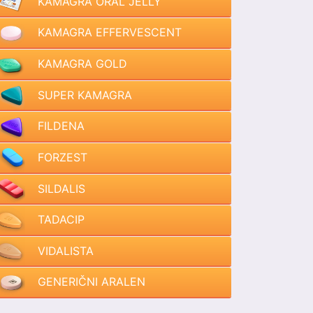
KAMAGRA ORAL JELLY
KAMAGRA EFFERVESCENT
KAMAGRA GOLD
SUPER KAMAGRA
FILDENA
FORZEST
SILDALIS
TADACIP
VIDALISTA
GENERIČNI ARALEN