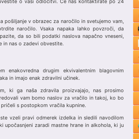
estite o vaši odločitvi. Če nas kontaktirate po 24
za pošiljanje v obrazec za naročilo in svetujemo vam,
trdite naročilo. Vsaka napaka lahko povzroči, da
pazite, da so bili podatki naslova napačno vneseni,
 in nas o zadevi obvestite.
nem enakovredna drugim ekvivalentnim blagovnim
a in imajo enak zdravilni učinek.
om, ki ga naša zdravila proizvajajo, nas prosimo
sredovali vam bomo naslov za vračilo in takoj, ko bo
 pričeli s postopkom vračila kupnine.
ste vzeli pravi odmerek izdelka in sledili navodilom
i upočasnjeni zaradi mastne hrane in alkohola, ki ju