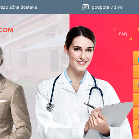
rezplačna dostava
podpora v živo
.COM
FAQ