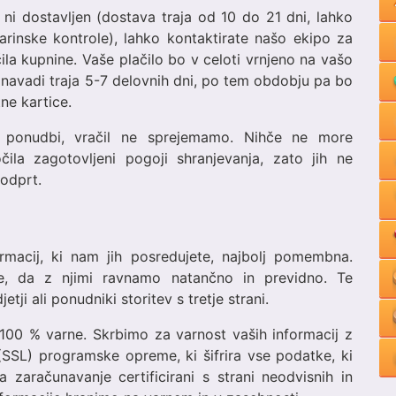
ni dostavljen (dostava traja od 10 do 21 dni, lahko
rinske kontrole), lahko kontaktirate našo ekipo za
a kupnine. Vaše plačilo bo v celoti vrnjeno na vašo
 navadi traja 5-7 delovnih dni, po tem obdobju pa bo
ne kartice.
 ponudbi, vračil ne sprejemamo. Nihče ne more
ila zagotovljeni pogoji shranjevanja, zato jih ne
odprt.
macij, ki nam jih posredujete, najbolj pomembna.
e, da z njimi ravnamo natančno in previdno. Te
etji ali ponudniki storitev s tretje strani.
o 100 % varne. Skrbimo za varnost vaših informacij z
SSL) programske opreme, ki šifrira vse podatke, ki
a zaračunavanje certificirani s strani neodvisnih in