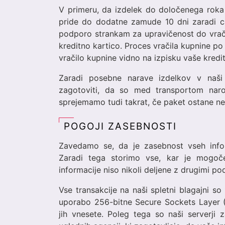
V primeru, da izdelek do določenega roka 
pride do dodatne zamude 10 dni zaradi ca
podporo strankam za upravičenost do vračil
kreditno kartico. Proces vračila kupnine po
vračilo kupnine vidno na izpisku vaše kredit
Zaradi posebne narave izdelkov v naši
zagotoviti, da so med transportom naroč
sprejemamo tudi takrat, če paket ostane ne
POGOJI ZASEBNOSTI
Zavedamo se, da je zasebnost vseh infor
Zaradi tega storimo vse, kar je mogoč
informacije niso nikoli deljene z drugimi podj
Vse transakcije na naši spletni blagajni s
uporabo 256-bitne Secure Sockets Layer (
jih vnesete. Poleg tega so naši serverji z