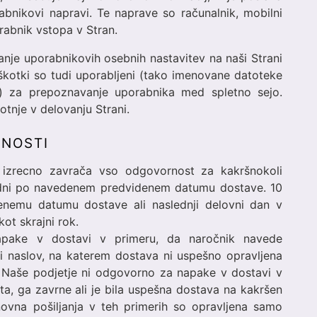
abnikovi napravi. Te naprave so računalnik, mobilni
rabnik vstopa v Stran.
anje uporabnikovih osebnih nastavitev na naši Strani
piškotki so tudi uporabljeni (tako imenovane datoteke
prt) za prepoznavanje uporabnika med spletno sejo.
nje v delovanju Strani.
RNOSTI
 izrecno zavrača vso odgovornost za kakršnokoli
 dni po navedenem predvidenem datumu dostave. 10
nemu datumu dostave ali naslednji delovni dan v
ot skrajni rok.
pake v dostavi v primeru, da naročnik navede
li naslov, na katerem dostava ni uspešno opravljena
. Naše podjetje ni odgovorno za napake v dostavi v
a, ga zavrne ali je bila uspešna dostava na kakršen
novna pošiljanja v teh primerih so opravljena samo