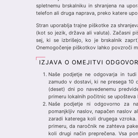
spletnemu brskalniku in shranjena na upor
telefon ali druga naprava, preko katere upo
Stran uporablja trajne piškotke za shranjev
(kot so jezik, država ali valuta). Začasni 
sej, ki se izbrišejo, ko je brskalnik za
Onemogočenje piškotkov lahko povzroči mot
IZJAVA O OMEJITVI ODGOVO
Naše podjetje ne odgovarja in tudi
zamudo v dostavi, ki ne presega 10
(deset) dni po navedenemu predvide
primeru lokalnih počitnic se upošteva k
Naše podjetje ni odgovorno za na
pomanjkljiv naslov, napačen naslov a
zaradi katerega koli drugega vzroka
primeru, da naročnik ne zahteva paket
koli drugi način preprečena. Vsa po