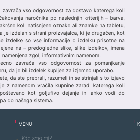
o zavrača vso odgovornost za dostavo katerega koli
čakovanja naročnika po naslednjih kriterijih – barva,
 kakršne koli natisnjene oznake ali znamke na tabletu,
 je izdelan s strani proizvajalca, ki je drugačen, kot
ne izdelke so vse informacije o izdelku prisotne na
mejene na – predogledne slike, slike izdelkov, imena
so namenjena zgolj informativnim namenom.
recno zavrača vso odgovornost za pomanjkanje
eru, da je bil izdelek kupljen za izjemno uporabo.
e, da ste prebrali, razumeli in se strinjali s to izjavo
nje z namenom vračila kupnine zaradi katerega koli
poštevano kot goljufivo dejanje in lahko vodi do
pa do našega sistema.
MENU
Kdo smo mi?