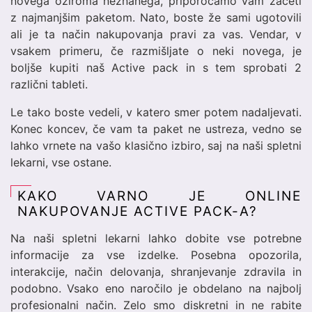
novega oziroma neznanega, priporočamo vam začeti
z najmanjšim paketom. Nato, boste že sami ugotovili
ali je ta način nakupovanja pravi za vas. Vendar, v
vsakem primeru, če razmišljate o neki novega, je
boljše kupiti naš Active pack in s tem sprobati 2
različni tableti.
Le tako boste vedeli, v katero smer potem nadaljevati.
Konec koncev, če vam ta paket ne ustreza, vedno se
lahko vrnete na vašo klasično izbiro, saj na naši spletni
lekarni, vse ostane.
KAKO VARNO JE ONLINE
NAKUPOVANJE ACTIVE PACK-A?
Na naši spletni lekarni lahko dobite vse potrebne
informacije za vse izdelke. Posebna opozorila,
interakcije, način delovanja, shranjevanje zdravila in
podobno. Vsako eno naročilo je obdelano na najbolj
profesionalni način. Zelo smo diskretni in ne rabite