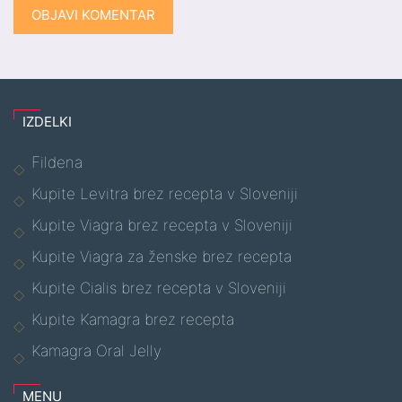
IZDELKI
Fildena
Kupite Levitra brez recepta v Sloveniji
Kupite Viagra brez recepta v Sloveniji
Kupite Viagra za ženske brez recepta
Kupite Cialis brez recepta v Sloveniji
Kupite Kamagra brez recepta
Kamagra Oral Jelly
MENU