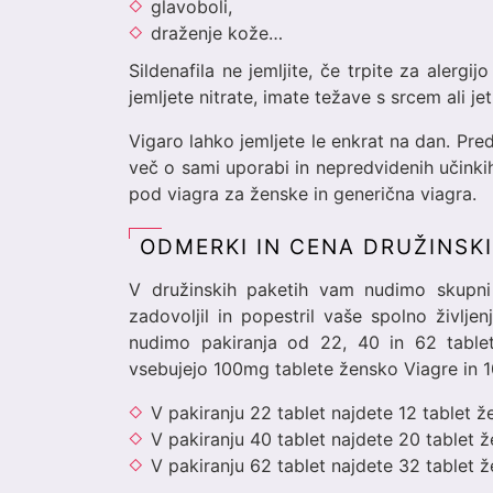
glavoboli,
draženje kože…
Sildenafila ne jemljite, če trpite za alergij
jemljete nitrate, imate težave s srcem ali jetr
Vigaro lahko jemljete le enkrat na dan. Pre
več o sami uporabi in nepredvidenih učinkih 
pod viagra za ženske in generična viagra.
ODMERKI IN CENA DRUŽINSK
V družinskih paketih vam nudimo skupni
zadovoljil in popestril vaše spolno življe
nudimo pakiranja od 22, 40 in 62 table
vsebujejo 100mg tablete žensko Viagre in 
V pakiranju 22 tablet najdete 12 tablet ž
V pakiranju 40 tablet najdete 20 tablet ž
V pakiranju 62 tablet najdete 32 tablet ž