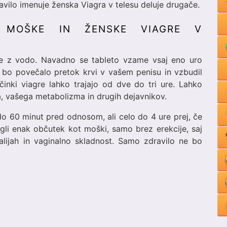
avilo imenuje ženska Viagra v telesu deluje drugače.
 MOŠKE IN ŽENSKE VIAGRE V
te z vodo. Navadno se tableto vzame vsaj eno uro
il bo povečalo pretok krvi v vašem penisu in vzbudil
Učinki viagre lahko trajajo od dve do tri ure. Lahko
ka, vašega metabolizma in drugih dejavnikov.
o 60 minut pred odnosom, ali celo do 4 ure prej, če
gli enak občutek kot moški, samo brez erekcije, saj
talijah in vaginalno skladnost. Samo zdravilo ne bo