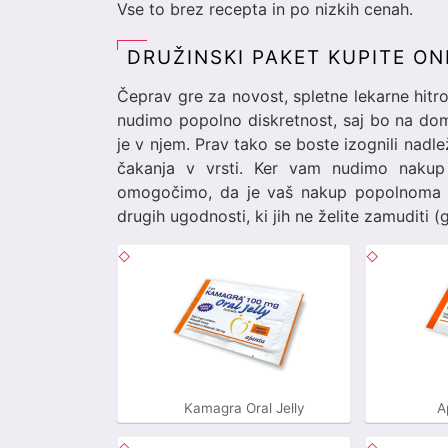
Vse to brez recepta in po nizkih cenah.
DRUŽINSKI PAKET KUPITE ON
Čeprav gre za novost, spletne lekarne hit
nudimo popolno diskretnost, saj bo na dom 
je v njem. Prav tako se boste izognili nadl
čakanja v vrsti. Ker vam nudimo naku
omogočimo, da je vaš nakup popolnoma a
drugih ugodnosti, ki jih ne želite zamuditi (g
Kamagra Oral Jelly
A