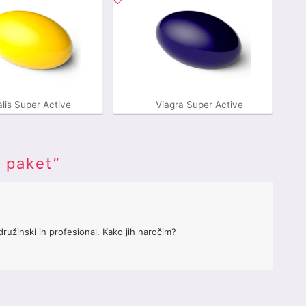
alis Super Active
Viagra Super Active
i paket
”
družinski in profesional. Kako jih naročim?