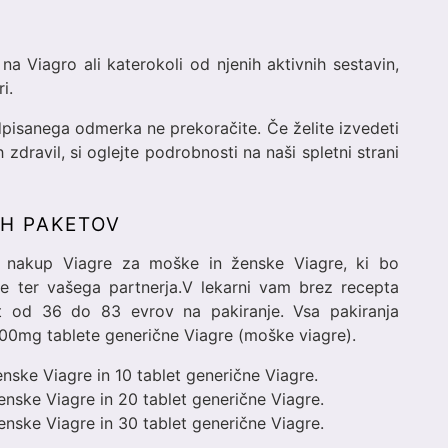
o na Viagro ali katerokoli od njenih aktivnih sestavin,
i.
dpisanega odmerka ne prekoračite. Če želite izvedeti
zdravil, si oglejte podrobnosti na naši spletni strani
IH PAKETOV
 nakup Viagre za moške in ženske Viagre, ki bo
nje ter vašega partnerja.V lekarni vam brez recepta
t od 36 do 83 evrov na pakiranje. Vsa pakiranja
100mg tablete generične Viagre (moške viagre).
enske Viagre in 10 tablet generične Viagre.
enske Viagre in 20 tablet generične Viagre.
enske Viagre in 30 tablet generične Viagre.