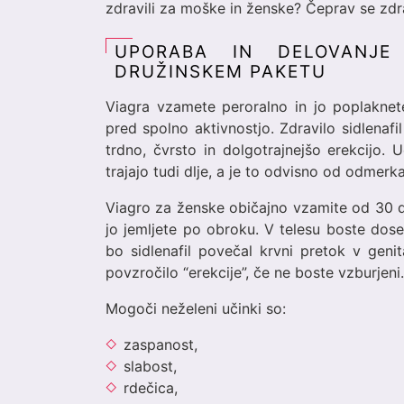
zdravili za moške in ženske? Čeprav se zdr
UPORABA IN DELOVANJE
DRUŽINSKEM PAKETU
Viagra vzamete peroralno in jo poplakne
pred spolno aktivnostjo. Zdravilo sidlenaf
trdno, čvrsto in dolgotrajnejšo erekcijo. 
trajajo tudi dlje, a je to odvisno od odmer
Viagro za ženske običajno vzamite od 30 d
jo jemljete po obroku. V telesu boste dose
bo sidlenafil povečal krvni pretok v geni
povzročilo “erekcije”, če ne boste vzburjeni.
Mogoči neželeni učinki so:
zaspanost,
slabost,
rdečica,