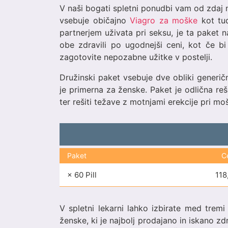
V naši bogati spletni ponudbi vam od zdaj 
vsebuje običajno
Viagro za moške
kot tu
partnerjem uživata pri seksu, je ta paket n
obe zdravili po ugodnejši ceni, kot če bi 
zagotovite nepozabne užitke v postelji.
Družinski paket vsebuje dve obliki generičn
je primerna za ženske. Paket je odlična reši
ter rešiti težave z motnjami erekcije pri mo
Paket
C
× 60 Pill
118
V spletni lekarni lahko izbirate med tremi 
ženske, ki je najbolj prodajano in iskano z