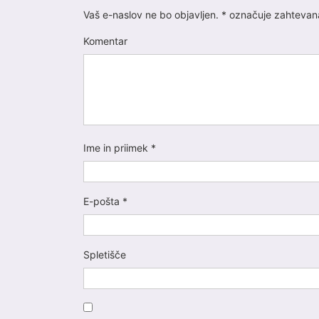
Vaš e-naslov ne bo objavljen.
*
označuje zahtevana
Komentar
Ime in priimek
*
E-pošta
*
Spletišče