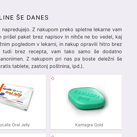
LINE ŠE DANES
ro napredujejo. Z nakupom preko spletne lekarne vam
prišel paket brez napisov in nihče ne bo vedel, kaj
ežnim pogledom v lekarni, in nakup opravili hitro brez
p tudi brez recepta, vam tako samo še dodatno
nonimen. Z nakupom pri nas pa boste deležni še
ratis tablete, zastonj poštnina, ipd.).
pcalis Oral Jelly
Kamagra Gold