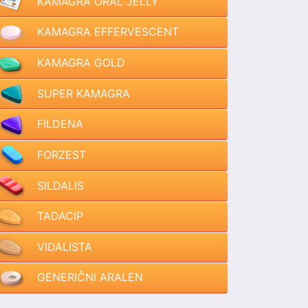
KAMAGRA ORAL JELLY
KAMAGRA EFFERVESCENT
KAMAGRA GOLD
SUPER KAMAGRA
FILDENA
FORZEST
SILDALIS
TADACIP
VIDALISTA
GENERIČNI ARALEN