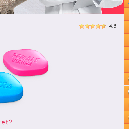
4.8
ket?