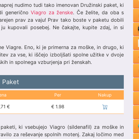
naprej nudimo tudi tako imenovan Družinski paket, ki
di generično
Viagro za ženske
. Če želite, da oba s
arejen prav za vaju! Prav tako boste v paketu dobili
ju kupovali posebej. Ne čakajte, kupite zdaj, in si
e Viagre. Eno, ki je primerna za moške, in drugo, ki
tev za vse, ki iščejo izboljšati spolne užitke v dvoje
ških in spolnega vzburjenja pri ženskah.
Paket
ena
Per
Nakup
,71 €
€
1.98
paketi, ki vsebujejo Viagro (sildenafil) za moške in
dravilo za reševanje spolnih motenj. Zakaj ločimo med