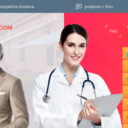
rezplačna dostava
podpora v živo
.COM
FAQ