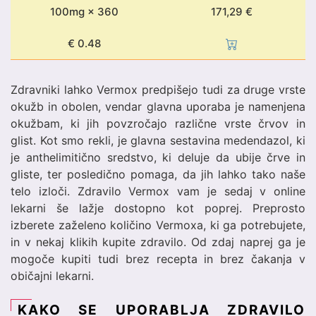
100mg × 360
171,29 €
€
0.48
Zdravniki lahko Vermox predpišejo tudi za druge vrste
okužb in obolen, vendar glavna uporaba je namenjena
okužbam, ki jih povzročajo različne vrste črvov in
glist. Kot smo rekli, je glavna sestavina medendazol, ki
je anthelimitično sredstvo, ki deluje da ubije črve in
gliste, ter posledično pomaga, da jih lahko tako naše
telo izloči. Zdravilo Vermox vam je sedaj v online
lekarni še lažje dostopno kot poprej. Preprosto
izberete zaželeno količino Vermoxa, ki ga potrebujete,
in v nekaj klikih kupite zdravilo. Od zdaj naprej ga je
mogoče kupiti tudi brez recepta in brez čakanja v
običajni lekarni.
KAKO SE UPORABLJA ZDRAVILO