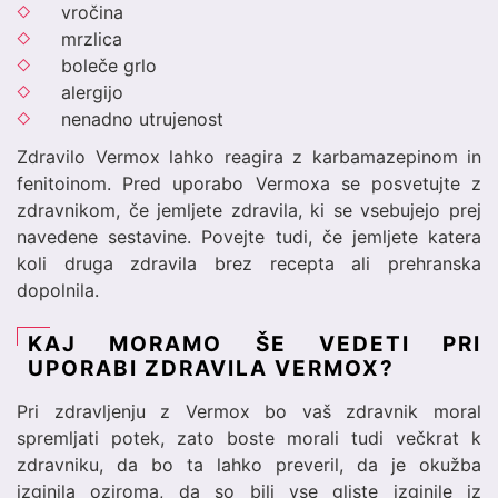
vročina
mrzlica
boleče grlo
alergijo
nenadno utrujenost
Zdravilo Vermox lahko reagira z karbamazepinom in
fenitoinom. Pred uporabo Vermoxa se posvetujte z
zdravnikom, če jemljete zdravila, ki se vsebujejo prej
navedene sestavine. Povejte tudi, če jemljete katera
koli druga zdravila brez recepta ali prehranska
dopolnila.
KAJ MORAMO ŠE VEDETI PRI
UPORABI ZDRAVILA VERMOX?
Pri zdravljenju z Vermox bo vaš zdravnik moral
spremljati potek, zato boste morali tudi večkrat k
zdravniku, da bo ta lahko preveril, da je okužba
izginila oziroma, da so bili vse gliste izginile iz