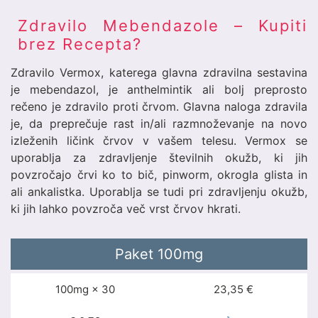
Zdravilo Mebendazole – Kupiti
brez Recepta?
Zdravilo Vermox, katerega glavna zdravilna sestavina
je mebendazol, je anthelmintik ali bolj preprosto
rečeno je zdravilo proti črvom. Glavna naloga zdravila
je, da preprečuje rast in/ali razmnoževanje na novo
izleženih ličink črvov v vašem telesu. Vermox se
uporablja za zdravljenje številnih okužb, ki jih
povzročajo črvi ko to bič, pinworm, okrogla glista in
ali ankalistka. Uporablja se tudi pri zdravljenju okužb,
ki jih lahko povzroča več vrst črvov hkrati.
Paket
100mg
100mg × 30
23,35 €