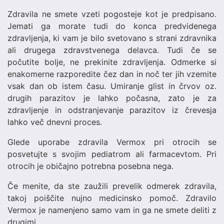
Zdravila ne smete vzeti pogosteje kot je predpisano.
Jemati ga morate tudi do konca predvidenega
zdravljenja, ki vam je bilo svetovano s strani zdravnika
ali drugega zdravstvenega delavca. Tudi če se
počutite bolje, ne prekinite zdravljenja. Odmerke si
enakomerne razporedite čez dan in noč ter jih vzemite
vsak dan ob istem času. Umiranje glist in črvov oz.
drugih parazitov je lahko počasna, zato je za
zdravljenje in odstranjevanje parazitov iz črevesja
lahko več dnevni proces.
Glede uporabe zdravila Vermox pri otrocih se
posvetujte s svojim pediatrom ali farmacevtom. Pri
otrocih je običajno potrebna posebna nega.
Če menite, da ste zaužili prevelik odmerek zdravila,
takoj poiščite nujno medicinsko pomoč. Zdravilo
Vermox je namenjeno samo vam in ga ne smete deliti z
drugimi.