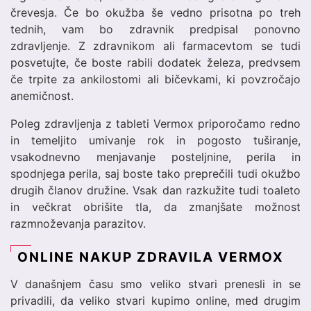
črevesja. Če bo okužba še vedno prisotna po treh
tednih, vam bo zdravnik predpisal ponovno
zdravljenje. Z zdravnikom ali farmacevtom se tudi
posvetujte, če boste rabili dodatek železa, predvsem
če trpite za ankilostomi ali bičevkami, ki povzročajo
anemičnost.
Poleg zdravljenja z tableti Vermox priporočamo redno
in temeljito umivanje rok in pogosto tuširanje,
vsakodnevno menjavanje posteljnine, perila in
spodnjega perila, saj boste tako preprečili tudi okužbo
drugih članov družine. Vsak dan razkužite tudi toaleto
in večkrat obrišite tla, da zmanjšate možnost
razmnoževanja parazitov.
ONLINE NAKUP ZDRAVILA VERMOX
V današnjem času smo veliko stvari prenesli in se
privadili, da veliko stvari kupimo online, med drugim