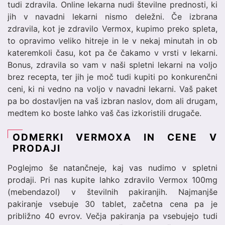
tudi zdravila. Online lekarna nudi številne prednosti, ki
jih v navadni lekarni nismo deležni. Če izbrana
zdravila, kot je zdravilo Vermox, kupimo preko spleta,
to opravimo veliko hitreje in le v nekaj minutah in ob
kateremkoli času, kot pa če čakamo v vrsti v lekarni.
Bonus, zdravila so vam v naši spletni lekarni na voljo
brez recepta, ter jih je moč tudi kupiti po konkurenčni
ceni, ki ni vedno na voljo v navadni lekarni. Vaš paket
pa bo dostavljen na vaš izbran naslov, dom ali drugam,
medtem ko boste lahko vaš čas izkoristili drugače.
ODMERKI VERMOXA IN CENE V
PRODAJI
Poglejmo še natančneje, kaj vas nudimo v spletni
prodaji. Pri nas kupite lahko zdravilo Vermox 100mg
(mebendazol) v številnih pakiranjih. Najmanjše
pakiranje vsebuje 30 tablet, začetna cena pa je
približno 40 evrov. Večja pakiranja pa vsebujejo tudi