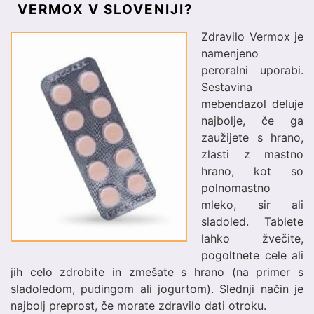
VERMOX V SLOVENIJI?
Zdravilo Vermox je
namenjeno
peroralni uporabi.
Sestavina
mebendazol deluje
najbolje, če ga
zaužijete s hrano,
zlasti z mastno
hrano, kot so
polnomastno
mleko, sir ali
sladoled. Tablete
lahko žvečite,
pogoltnete cele ali
jih celo zdrobite in zmešate s hrano (na primer s
sladoledom, pudingom ali jogurtom). Slednji način je
najbolj preprost, če morate zdravilo dati otroku.