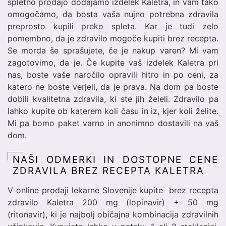
spletno prodajo dodajamo izdelek Kaletra, in vam tako
omogočamo, da bosta vaša nujno potrebna zdravila
preprosto kupili preko spleta. Kar je tudi zelo
pomembno, da je zdravilo mogoče kupiti brez recepta.
Se morda še sprašujete, če je nakup varen? Mi vam
zagotovimo, da je. Če kupite vaš izdelek Kaletra pri
nas, boste vaše naročilo opravili hitro in po ceni, za
katero ne boste verjeli, da je prava. Na dom pa boste
dobili kvalitetna zdravila, ki ste jih želeli. Zdravilo pa
lahko kupite ob katerem koli času in iz, kjer koli želite.
Mi pa bomo paket varno in anonimno dostavili na vaš
dom.
NAŠI ODMERKI IN DOSTOPNE CENE
ZDRAVILA BREZ RECEPTA KALETRA
V online prodaji lekarne Slovenije kupite brez recepta
zdravilo Kaletra 200 mg (lopinavir) + 50 mg
(ritonavir), ki je najbolj običajna kombinacija zdravilnih