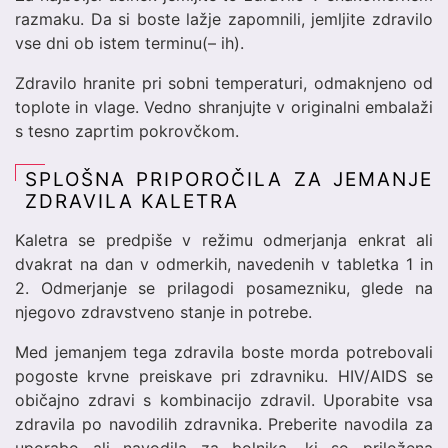
razmaku. Da si boste lažje zapomnili, jemljite zdravilo
vse dni ob istem terminu(– ih).
Zdravilo hranite pri sobni temperaturi, odmaknjeno od
toplote in vlage. Vedno shranjujte v originalni embalaži
s tesno zaprtim pokrovčkom.
SPLOŠNA PRIPOROČILA ZA JEMANJE
ZDRAVILA KALETRA
Kaletra se predpiše v režimu odmerjanja enkrat ali
dvakrat na dan v odmerkih, navedenih v tabletka 1 in
2. Odmerjanje se prilagodi posamezniku, glede na
njegovo zdravstveno stanje in potrebe.
Med jemanjem tega zdravila boste morda potrebovali
pogoste krvne preiskave pri zdravniku. HIV/AIDS se
običajno zdravi s kombinacijo zdravil. Uporabite vsa
zdravila po navodilih zdravnika. Preberite navodila za