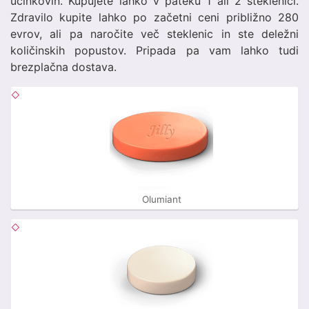
učinkovin. Kupujete lahko v pateku 1 ali 2 steklenici.
Zdravilo kupite lahko po začetni ceni približno 280
evrov, ali pa naročite več steklenic in ste deležni
količinskih popustov. Pripada pa vam lahko tudi
brezplačna dostava.
Olumiant