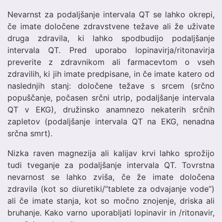
Nevarnst za podaljšanje intervala QT se lahko okrepi,
če imate določene zdravstvene težave ali že uživate
druga zdravila, ki lahko spodbudijo podaljšanje
intervala QT. Pred uporabo lopinavirja/ritonavirja
preverite z zdravnikom ali farmacevtom o vseh
zdravilih, ki jih imate predpisane, in če imate katero od
naslednjih stanj: določene težave s srcem (srčno
popuščanje, počasen srčni utrip, podaljšanje intervala
QT v EKG), družinsko anamnezo nekaterih srčnih
zapletov (podaljšanje intervala QT na EKG, nenadna
srčna smrt).
Nizka raven magnezija ali kalijav krvi lahko sprožijo
tudi tveganje za podaljšanje intervala QT. Tovrstna
nevarnost se lahko zviša, če že imate določena
zdravila (kot so diuretiki/”tablete za odvajanje vode”)
ali če imate stanja, kot so močno znojenje, driska ali
bruhanje. Kako varno uporabljati lopinavir in /ritonavir,