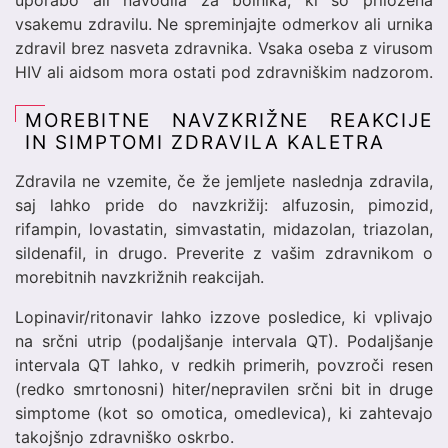
uporabo ali navodila za bolnika, ki so priložena
vsakemu zdravilu. Ne spreminjajte odmerkov ali urnika
zdravil brez nasveta zdravnika. Vsaka oseba z virusom
HIV ali aidsom mora ostati pod zdravniškim nadzorom.
MOREBITNE NAVZKRIŽNE REAKCIJE
IN SIMPTOMI ZDRAVILA KALETRA
Zdravila ne vzemite, če že jemljete naslednja zdravila,
saj lahko pride do navzkrižij: alfuzosin, pimozid,
rifampin, lovastatin, simvastatin, midazolan, triazolan,
sildenafil, in drugo. Preverite z vašim zdravnikom o
morebitnih navzkrižnih reakcijah.
Lopinavir/ritonavir lahko izzove posledice, ki vplivajo
na srčni utrip (podaljšanje intervala QT). Podaljšanje
intervala QT lahko, v redkih primerih, povzroči resen
(redko smrtonosni) hiter/nepravilen srčni bit in druge
simptome (kot so omotica, omedlevica), ki zahtevajo
takojšnjo zdravniško oskrbo.