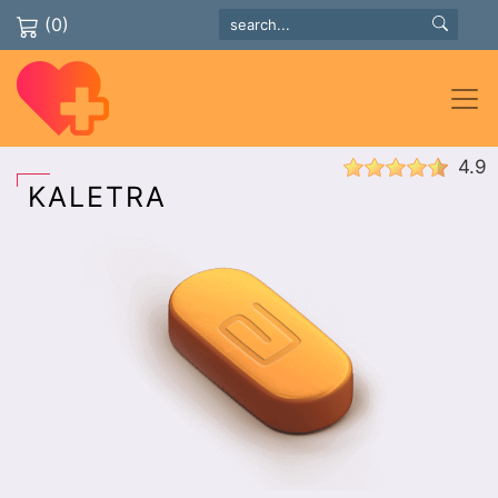
(0)
4.9
KALETRA