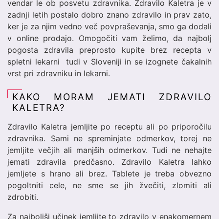
vendar le ob posvetu zdravnika. Zdravilo Kaletra je v
zadnji letih postalo dobro znano zdravilo in prav zato,
ker je za njim vedno več povpraševanja, smo ga dodali
v online prodajo. Omogočiti vam želimo, da najbolj
pogosta zdravila preprosto kupite brez recepta v
spletni lekarni tudi v Sloveniji in se izognete čakalnih
vrst pri zdravniku in lekarni.
KAKO MORAM JEMATI ZDRAVILO
KALETRA?
Zdravilo Kaletra jemljite po receptu ali po priporočilu
zdravnika. Sami ne spreminjate odmerkov, torej ne
jemljite večjih ali manjših odmerkov. Tudi ne nehajte
jemati zdravila predčasno. Zdravilo Kaletra lahko
jemljete s hrano ali brez. Tablete je treba obvezno
pogoltniti cele, ne sme se jih žvečiti, zlomiti ali
zdrobiti.
Za najboljši učinek jemljite to zdravilo v enakomernem