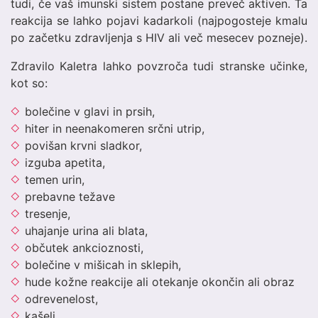
tudi, če vaš imunski sistem postane preveč aktiven. Ta
reakcija se lahko pojavi kadarkoli (najpogosteje kmalu
po začetku zdravljenja s HIV ali več mesecev pozneje).
Zdravilo Kaletra lahko povzroča tudi stranske učinke,
kot so:
bolečine v glavi in prsih,
hiter in neenakomeren srčni utrip,
povišan krvni sladkor,
izguba apetita,
temen urin,
prebavne težave
tresenje,
uhajanje urina ali blata,
občutek ankcioznosti,
bolečine v mišicah in sklepih,
hude kožne reakcije ali otekanje okončin ali obraz
odrevenelost,
kašelj,